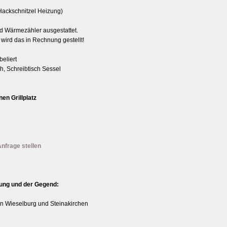
ackschnitzel Heizung)
d Wärmezähler ausgestattet.
wird das in Rechnung gestellt!
eliert
ch, Schreibtisch Sessel
en Grillplatz
nfrage stellen
ung und der Gegend:
n Wieselburg und Steinakirchen